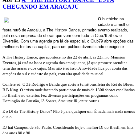
CHEGANDO EM ARACAJU
O buchicho na
cidade é a melhor
festa retrô de Aracaju, a The History Dance, primeiro evento realizado,
pela nova empresa de shows que vem com tudo: a Club79 Show e
Diversão. Com uma agenda pra lá de especial, o Club79 abre opções das
melhores festas na capital, para um público diversificado e exigente.
A The History Dance, que acontece no dia 22 de abril, às 22h, no Mansion
Eventos, já está na boca e agenda dos aracajuanos, já que promete sacudir a
terra das araras e dos cajus. Mas não é só isso. A novidade fica por conta das
atrações do sul e sudeste do país, com alta qualidade musical.
Confere só: O Zé Rodrigo e Banda que abriu a turnê brasileira do Rei do Blues,
B.B.King. O artista multifacetado participou de mais de 1300 shows espalhados
no Brasil e no exterior. Fez diversas participações em programas como
Domingão do Faustão, Jô Soares, Amauryr JR, entre outros.
E o DJ da The History Dance? Não é para qualquer um. É nada mais nada menos
que o
DJ Iraí Campos, de São Paulo. Considerado hoje o melhor DJ do Brasil, em hits
dos anos 80 e 90.