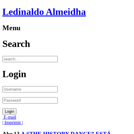
Ledinaldo Almeidha
Menu
Search
Login
E-mail
| Imprimir |
Abr
13
A “THE HISTORY DANCE” ESTÁ