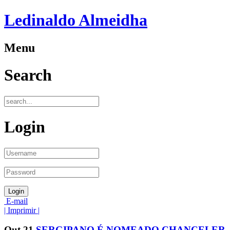
Ledinaldo Almeidha
Menu
Search
Login
E-mail
| Imprimir |
Out
21
SERGIPANO É NOMEADO CHANCELER