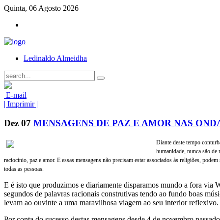
Quinta, 06 Agosto 2026
Ledinaldo Almeidha
E-mail
| Imprimir |
Dez
07
MENSAGENS DE PAZ E AMOR NAS OND
Diante deste tempo conturb
humanidade, nunca são de 
raciocínio, paz e amor. E essas mensagens não precisam estar associados às religiões, podem 
todas as pessoas.
E é isto que produzimos e diariamente disparamos mundo a fora via 
segundos de palavras racionais construtivas tendo ao fundo boas músi
levam ao ouvinte a uma maravilhosa viagem ao seu interior reflexivo
Por conta do sucesso destas mensagens desde 4 de novembro passado 