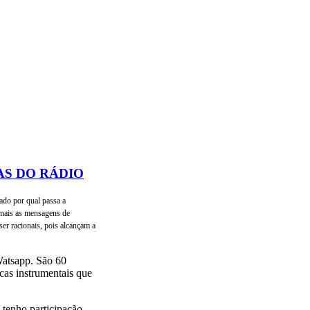
AS DO RÁDIO
ado por qual passa a
mais as mensagens de
ser racionais, pois alcançam a
Watsapp. São 60
cas instrumentais que
.
tenho participação