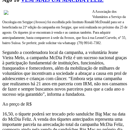
A Associação dos
Voluntários a Serviço da
Oncologia em Sergipe (Avosos) foi escolhida pelo Instituto Ronald McDonald para ser a
beneficiada na 21ª edição da campanha em Sergipe, que será realizada no próximo dia 25 de
agosto. Os tíquetes já se encontram à venda e as camisas também. Para adquirir
antecipadamente, basta comparecer à sede da Avosos, que fica à rua Leonel Curvelo, nº 55,
bairro Suíssa. Se preferir, pode solicitar via whatsapp: (79) 99141-7382.
Segundo a coordenadora local da campanha, a voluntária Jeane
Vieira Melo, a campanha McDia Feliz é um sucesso nacional graças
à participação fundamental de instituições, funcionários,
franqueados e fornecedores, além da mobilização de milhares de
voluntários que incentivam a sociedade a abraçar a causa em prol de
adolescentes e crianças com câncer. “Embora seja uma campanha
que realizamos há 21 anos em parceria com IRM, não nos cansamos
de fazer e sempre buscamos novos parceiros para que a cada ano o
sucesso seja garantido”, informa a fundadora.
Ao preço de R$
16,50, o tíquete poderá ser trocado pelo sanduíche Big Mac na data
do McDia Feliz. A venda dos tíquetes antecipados representa uma
importante parcela na arrecadação total da campanha McDia Feliz,
composta ainda pela venda de sanduíches Big Mac no próprio dia,