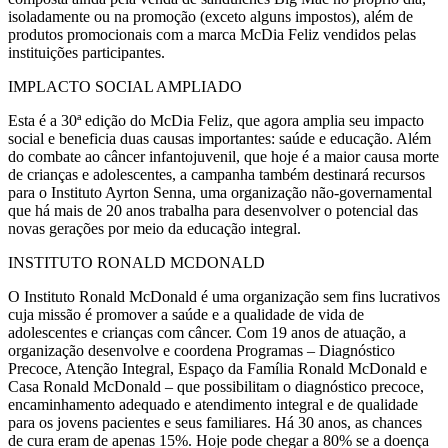
isoladamente ou na promoção (exceto alguns impostos), além de
produtos promocionais com a marca McDia Feliz vendidos pelas
instituições participantes.
IMPLACTO SOCIAL AMPLIADO
Esta é a 30ª edição do McDia Feliz, que agora amplia seu impacto
social e beneficia duas causas importantes: saúde e educação. Além
do combate ao câncer infantojuvenil, que hoje é a maior causa morte
de crianças e adolescentes, a campanha também destinará recursos
para o Instituto Ayrton Senna, uma organização não-governamental
que há mais de 20 anos trabalha para desenvolver o potencial das
novas gerações por meio da educação integral.
INSTITUTO RONALD MCDONALD
O Instituto Ronald McDonald é uma organização sem fins lucrativos
cuja missão é promover a saúde e a qualidade de vida de
adolescentes e crianças com câncer. Com 19 anos de atuação, a
organização desenvolve e coordena Programas – Diagnóstico
Precoce, Atenção Integral, Espaço da Família Ronald McDonald e
Casa Ronald McDonald – que possibilitam o diagnóstico precoce,
encaminhamento adequado e atendimento integral e de qualidade
para os jovens pacientes e seus familiares. Há 30 anos, as chances
de cura eram de apenas 15%. Hoje pode chegar a 80% se a doença