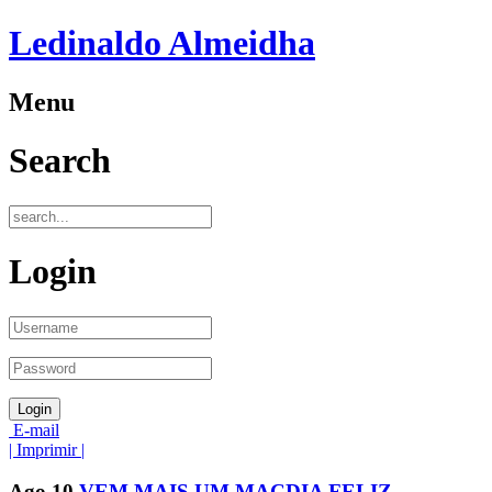
Ledinaldo Almeidha
Menu
Search
Login
E-mail
| Imprimir |
Ago
10
VEM MAIS UM MACDIA FELIZ