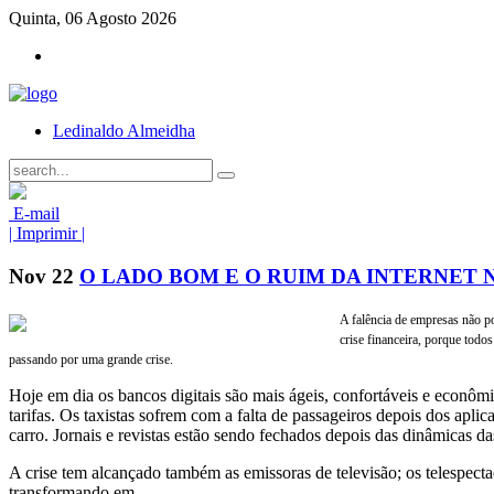
Quinta, 06 Agosto 2026
Ledinaldo Almeidha
E-mail
| Imprimir |
Nov
22
O LADO BOM E O RUIM DA INTERNET 
A falência de empresas não p
crise financeira, porque todo
passando por uma grande crise.
Hoje em dia os bancos digitais são mais ágeis, confortáveis e econôm
tarifas. Os taxistas sofrem com a falta de passageiros depois dos aplic
carro. Jornais e revistas estão sendo fechados depois das dinâmicas da
A crise tem alcançado também as emissoras de televisão; os telespecta
transformando em