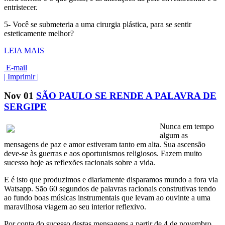
entristecer.
5- Você se submeteria a uma cirurgia plástica, para se sentir
esteticamente melhor?
LEIA MAIS
E-mail
| Imprimir |
Nov
01
SÃO PAULO SE RENDE A PALAVRA DE
SERGIPE
Nunca em tempo
algum as
mensagens de paz e amor estiveram tanto em alta. Sua ascensão
deve-se às guerras e aos oportunismos religiosos. Fazem muito
sucesso hoje as reflexões racionais sobre a vida.
E é isto que produzimos e diariamente disparamos mundo a fora via
Watsapp. São 60 segundos de palavras racionais construtivas tendo
ao fundo boas músicas instrumentais que levam ao ouvinte a uma
maravilhosa viagem ao seu interior reflexivo.
Por conta do sucesso destas mensagens a partir de 4 de novembro