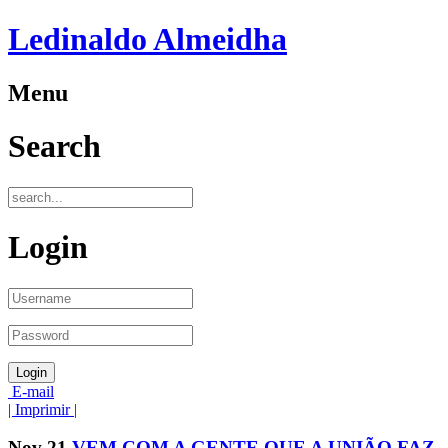
Ledinaldo Almeidha
Menu
Search
Login
E-mail
| Imprimir |
Nov
21
VEM COM A GENTE QUE A UNIÃO FAZ