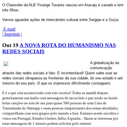
O Chanceler da ALB Ylvange Tavares nasceu em Aracaju é casado e tem
três filhos.
Vamos aguardar ações de intercâmbio cultural entre Sergipe e a
Suíça
.
E-mail
| Imprimir |
Out
19
A NOVA ROTA DO HUMANISMO NAS
REDES SOCIAIS
A globalização da
comunicação
através das redes sociais é fato. E incontestável! Quem sabe usar as
redes sociais ultrapassa as fronteiras da sua cidade, do seu estado e até
mesmo do seu país. O que os impressos dificilmente conseguem.
E é o que está acontecendo com este escritor! Todas as manhã disparo
gratuitamente um áudio com mensagens de raciocínio e paz tendo ao fundo
belas canções ao som de sax para quase 500 pessoas de uma Lista de
Transmissão do Watsapp e essas pessoas simpatizantes dos temas abordados
compartilham com seus grupos pelo mundo a fora. Estamos sendo ouvidos e
vistos em Portugal, Estados Unidos, Itália, Espanha... Quem se interessar por
estas mensagens de 1 minuto podem solicitar pelo número