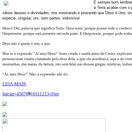
É sempre bom lembrar
à Terra acabar com o 
vários deuses e divindades, nos mostrando e provando que Deus é Uno, ún
espécie, singular, um, sem partes, indivisível.
Deus é Oni, palavra que significa Todo. Onisciente, porque possui todo o conheci
Onipresente, porque está presente em toda parte. E Onipotente, porque pode todas 
Deus não é quem, e sim, o que.
Mas se a expressão “Ai meu Deus!” fosse criada e usada antes de Cristo, explicari
pronunciasse estaria clamando pelo deus dela, o que ela acreditava, seja o do vent
montanhas, das matas, da fartura, isto sem falar nas deusas gregas, nórdicas, indian
“Ai, meu Deus!” Não, a expressão não foi
LEIA MAIS
Iniciar
«
4
5
6
7
8
9
10
11
12
13
»
Fim