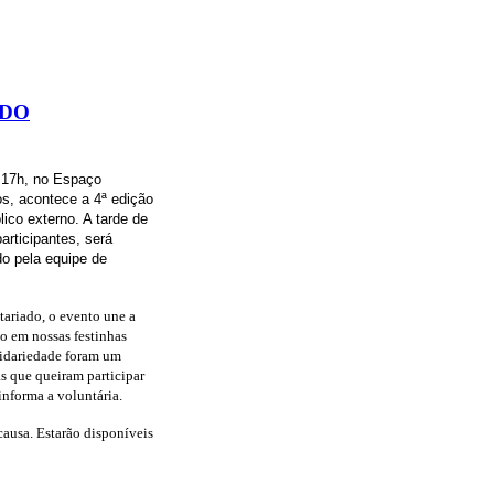
 DO
 17h, no Espaço
s, acontece a 4ª edição
ico externo. A tarde de
participantes, será
do pela equipe de
tariado, o evento une a
o em nossas festinhas
olidariedade foram um
s que queiram participar
informa a voluntária.
causa. Estarão disponíveis