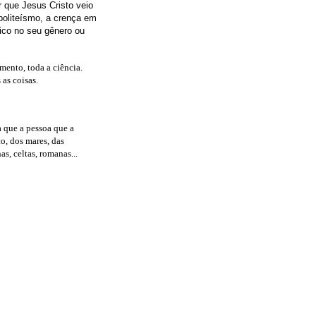
 que Jesus Cristo veio
politeísmo, a crença em
ico no seu gênero ou
mento, toda a ciência.
as coisas.
a que a pessoa que a
o, dos mares, das
as, celtas, romanas...