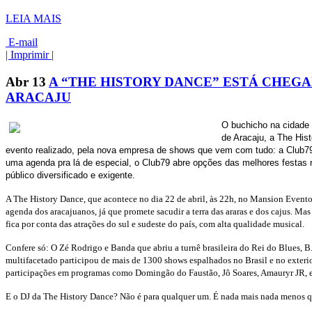
LEIA MAIS
E-mail
| Imprimir |
Abr
13
A “THE HISTORY DANCE” ESTÁ CHEG
ARACAJU
O buchicho na cidade é
de Aracaju, a The Hist
evento realizado, pela nova empresa de shows que vem com tudo: a Club
uma agenda pra lá de especial, o Club79 abre opções das melhores festas n
público diversificado e exigente.
A The History Dance, que acontece no dia 22 de abril, às 22h, no Mansion Eventos
agenda dos aracajuanos, já que promete sacudir a terra das araras e dos cajus. Mas
fica por conta das atrações do sul e sudeste do país, com alta qualidade musical.
Confere só: O Zé Rodrigo e Banda que abriu a turnê brasileira do Rei do Blues, B.
multifacetado participou de mais de 1300 shows espalhados no Brasil e no exterio
participações em programas como Domingão do Faustão, Jô Soares, Amauryr JR, e
E o DJ da The History Dance? Não é para qualquer um. É nada mais nada menos 