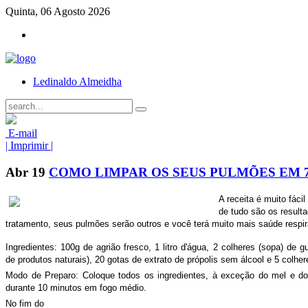
Quinta, 06 Agosto 2026
Ledinaldo Almeidha
E-mail
| Imprimir |
Abr
19
COMO LIMPAR OS SEUS PULMÕES EM 7
A receita é muito fáci
de tudo são os result
tratamento, seus pulmões serão outros e você terá muito mais saúde respira
Ingredientes: 100g de agrião fresco, 1 litro d'água, 2 colheres (sopa) de 
de produtos naturais), 20 gotas de extrato de própolis sem álcool e 5 colhe
Modo de Preparo: Coloque todos os ingredientes, à exceção do mel e do 
durante 10 minutos em fogo médio.
No fim do