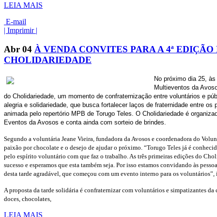
LEIA MAIS
E-mail
| Imprimir |
Abr
04
À VENDA CONVITES PARA A 4ª EDIÇÃO
CHOLIDARIEDADE
No próximo dia 25, às
Multieventos da Avoso
do Cholidariedade, um momento de confraternização entre voluntários e públ
alegria e solidariedade, que busca fortalecer laços de fraternidade entre os 
animada pelo repertório MPB de Torugo Teles. O Cholidariedade é organiza
Eventos da Avosos e conta ainda com sorteio de brindes.
Segundo a voluntária Jeane Vieira, fundadora da Avosos e coordenadora do Volun
paixão por chocolate e o desejo de ajudar o próximo. “Torugo Teles já é conhecid
pelo espírito voluntário com que faz o trabalho. As três primeiras edições do Ch
sucesso e esperamos que esta também seja. Por isso estamos convidando às pessoa
desta tarde agradável, que começou com um evento interno para os voluntários”, 
A proposta da tarde solidária é confraternizar com voluntários e simpatizantes da 
doces, chocolates,
LEIA MAIS