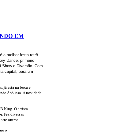
ANDO EM
 a melhor festa retrô
ory Dance, primeiro
79 Show e Diversão. Com
a capital, para um
, já está na boca e
 não é só isso. A novidade
B.King. O artista
r. Fez diversas
ntre outros.
que o