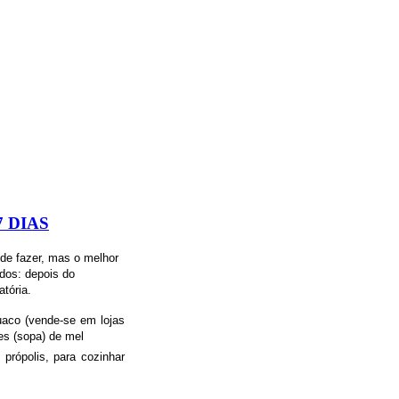
 DIAS
l de fazer, mas o melhor
ados: depois do
tória.
guaco (vende-se em lojas
res (sopa) de mel
própolis, para cozinhar