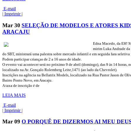
E-mail
| Imprimir |
Mar
30
SELEÇÃO DE MODELOS E ATORES KID
ARACAJU
Edna Macedo, da EH! Mo
mirim Luka Andrade da 
do SBT, ministrará uma palestra sobre mercado infantil e em seguida fara seletiva
Podem participar crianças de 2 a 16 anos de idade.
O evento vai acontecer será no próximo 9 de abril (domingo), das 9 às 14 horas, no
localizado na Av. Gonçalo Rolemberg Leite,1471 (ao lado da Chevrolet).
Inscrições na agência na Bellatrix Models, localizado na Rua Pastor Jason de Oliv
Bairro Ponto Novo, em Aracaju.
A taxa de inscrição é de
LEIA MAIS
E-mail
| Imprimir |
Mar
09
O PORQUÊ DE DIZERMOS AI MEU DEU